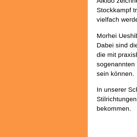
Aikido zeichn
Stockkampf tr
vielfach wer
Morhei Ueshib
Dabei sind di
die mit praxi
sogenannten
sein können.
In unserer Sc
Stilrichtunge
bekommen.