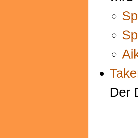
Sp
Sp
Ai
Take
Der 