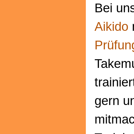
Bei un
Aikido
Prüfun
Takemu
trainie
gern un
mitmac